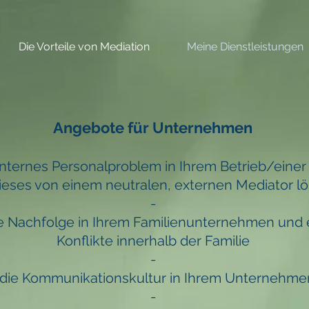
Die Vorteile von Mediation
Meine Dienstleistungen
Angebote für Unternehmen
internes Personalproblem in Ihrem Betrieb/einer
eses von einem neutralen, externen Mediator lö
-
ie Nachfolge in Ihrem Familienunternehmen
und 
Konflikte
innerhalb der Familie
-
die Kommunikationskultur in Ihrem Unternehme
-