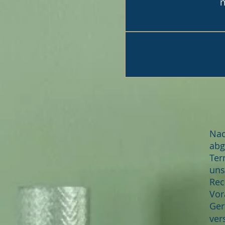
m
Nac
abg
Ter
uns
Rec
Vor
Ger
ver