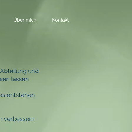
Über mich
Kontakt
 Abteilung und
sen lassen
es entstehen
n verbessern