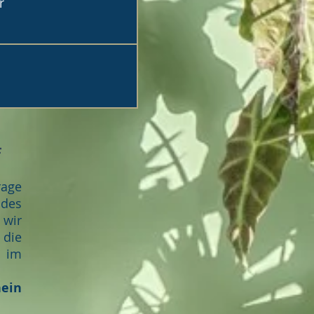
r
F
rage
 des
 wir
 die
n im
hein