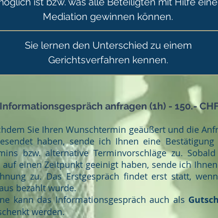
öglich ist bzw. was alle Beteiligten mit Hilfe eine
Mediation gewinnen können.
Sie lernen den Unterschied zu einem
Gerichtsverfahren kennen.
Informationsgespräch anfragen (1h) - 150.- CH
hdem Sie Ihren Wunschtermin geäußert und die Anf
esendet haben, sende ich Ihnen eine Bestätigung
mins bzw. alternative Terminvorschläge zu. Sobald
 auf einen Zeitpunkt geeinigt haben, sende ich Ihnen
hnung zu. Das Erstgespräch findet erst statt, wen
aus bezahlt wurde.
ne kann das Informationsgespräch auch als
Gutsc
schenkt werden.