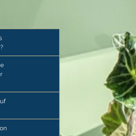
s
n?
he
r
uf
ion