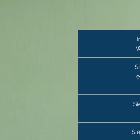
I
W
S
e
Si
Si